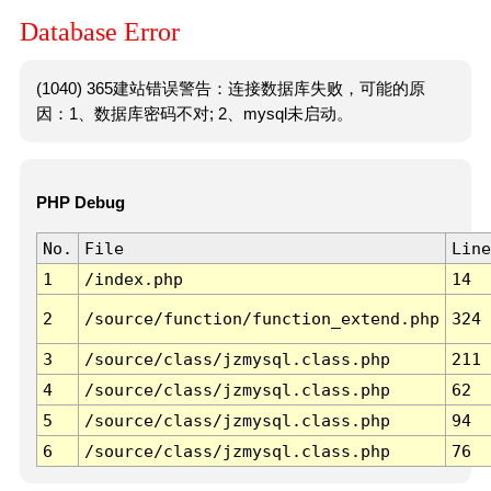
Database Error
(1040) 365建站错误警告：连接数据库失败，可能的原
因：1、数据库密码不对; 2、mysql未启动。
PHP Debug
No.
File
Line
1
/index.php
14
2
/source/function/function_extend.php
324
3
/source/class/jzmysql.class.php
211
4
/source/class/jzmysql.class.php
62
5
/source/class/jzmysql.class.php
94
6
/source/class/jzmysql.class.php
76