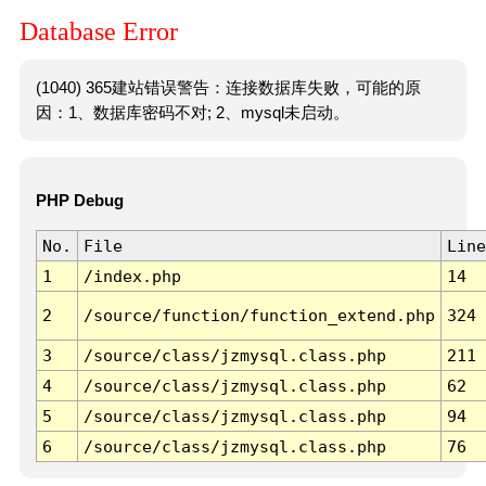
Database Error
(1040) 365建站错误警告：连接数据库失败，可能的原
因：1、数据库密码不对; 2、mysql未启动。
PHP Debug
No.
File
Line
1
/index.php
14
2
/source/function/function_extend.php
324
3
/source/class/jzmysql.class.php
211
4
/source/class/jzmysql.class.php
62
5
/source/class/jzmysql.class.php
94
6
/source/class/jzmysql.class.php
76