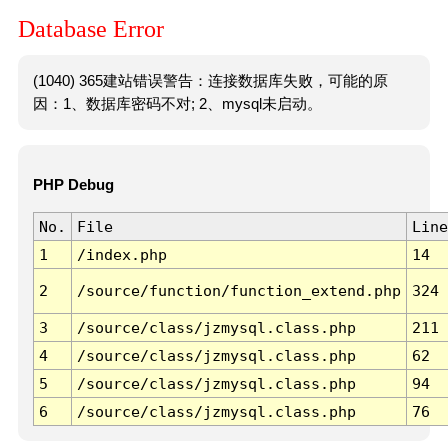
Database Error
(1040) 365建站错误警告：连接数据库失败，可能的原
因：1、数据库密码不对; 2、mysql未启动。
PHP Debug
No.
File
Line
1
/index.php
14
2
/source/function/function_extend.php
324
3
/source/class/jzmysql.class.php
211
4
/source/class/jzmysql.class.php
62
5
/source/class/jzmysql.class.php
94
6
/source/class/jzmysql.class.php
76