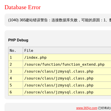
Database Error
(1040) 365建站错误警告：连接数据库失败，可能的原因：1、数
PHP Debug
No.
File
1
/index.php
2
/source/function/function_extend.php
3
/source/class/jzmysql.class.php
4
/source/class/jzmysql.class.php
5
/source/class/jzmysql.class.php
6
/source/class/jzmysql.class.php
www.365jz.com
已经将此