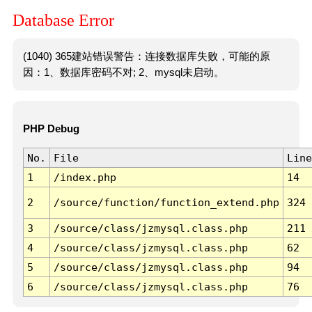
Database Error
(1040) 365建站错误警告：连接数据库失败，可能的原
因：1、数据库密码不对; 2、mysql未启动。
PHP Debug
No.
File
Line
1
/index.php
14
2
/source/function/function_extend.php
324
3
/source/class/jzmysql.class.php
211
4
/source/class/jzmysql.class.php
62
5
/source/class/jzmysql.class.php
94
6
/source/class/jzmysql.class.php
76