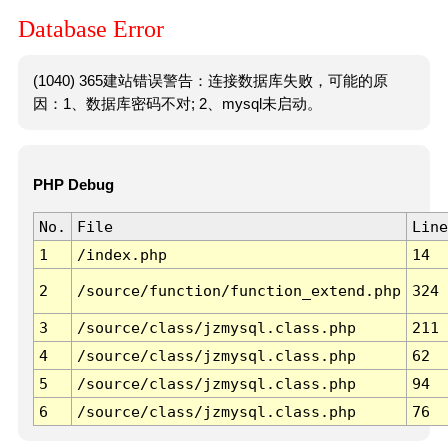
Database Error
(1040) 365建站错误警告：连接数据库失败，可能的原
因：1、数据库密码不对; 2、mysql未启动。
PHP Debug
No.
File
Line
1
/index.php
14
2
/source/function/function_extend.php
324
3
/source/class/jzmysql.class.php
211
4
/source/class/jzmysql.class.php
62
5
/source/class/jzmysql.class.php
94
6
/source/class/jzmysql.class.php
76