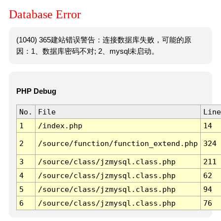
Database Error
(1040) 365建站错误警告：连接数据库失败，可能的原
因：1、数据库密码不对; 2、mysql未启动。
PHP Debug
No.
File
Line
1
/index.php
14
2
/source/function/function_extend.php
324
3
/source/class/jzmysql.class.php
211
4
/source/class/jzmysql.class.php
62
5
/source/class/jzmysql.class.php
94
6
/source/class/jzmysql.class.php
76