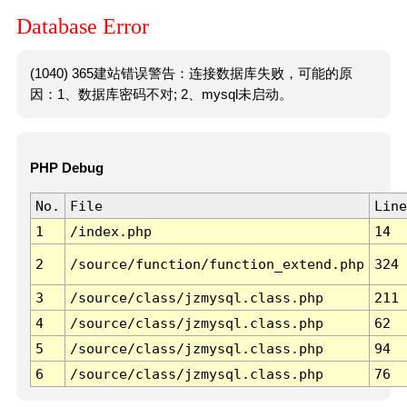
Database Error
(1040) 365建站错误警告：连接数据库失败，可能的原
因：1、数据库密码不对; 2、mysql未启动。
PHP Debug
No.
File
Line
1
/index.php
14
2
/source/function/function_extend.php
324
3
/source/class/jzmysql.class.php
211
4
/source/class/jzmysql.class.php
62
5
/source/class/jzmysql.class.php
94
6
/source/class/jzmysql.class.php
76