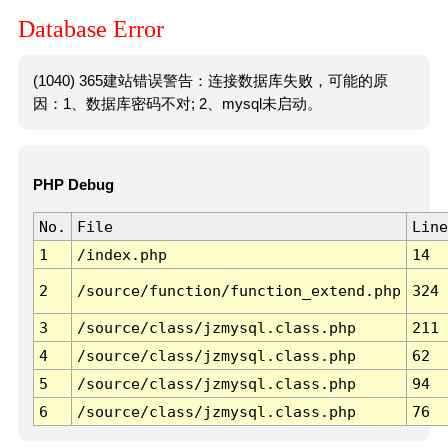
Database Error
(1040) 365建站错误警告：连接数据库失败，可能的原
因：1、数据库密码不对; 2、mysql未启动。
PHP Debug
No.
File
Line
1
/index.php
14
2
/source/function/function_extend.php
324
3
/source/class/jzmysql.class.php
211
4
/source/class/jzmysql.class.php
62
5
/source/class/jzmysql.class.php
94
6
/source/class/jzmysql.class.php
76