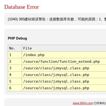
Database Error
(1040) 365建站错误警告：连接数据库失败，可能的原因：1、数
PHP Debug
No.
File
1
/index.php
2
/source/function/function_extend.php
3
/source/class/jzmysql.class.php
4
/source/class/jzmysql.class.php
5
/source/class/jzmysql.class.php
6
/source/class/jzmysql.class.php
www.365jz.com
已经将此