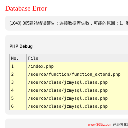
Database Error
(1040) 365建站错误警告：连接数据库失败，可能的原因：1、数
PHP Debug
No.
File
1
/index.php
2
/source/function/function_extend.php
3
/source/class/jzmysql.class.php
4
/source/class/jzmysql.class.php
5
/source/class/jzmysql.class.php
6
/source/class/jzmysql.class.php
www.365jz.com
已经将此