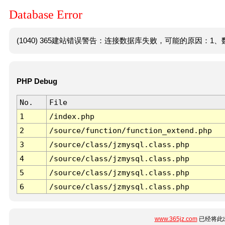
Database Error
(1040) 365建站错误警告：连接数据库失败，可能的原因：1、数
PHP Debug
No.
File
1
/index.php
2
/source/function/function_extend.php
3
/source/class/jzmysql.class.php
4
/source/class/jzmysql.class.php
5
/source/class/jzmysql.class.php
6
/source/class/jzmysql.class.php
www.365jz.com
已经将此