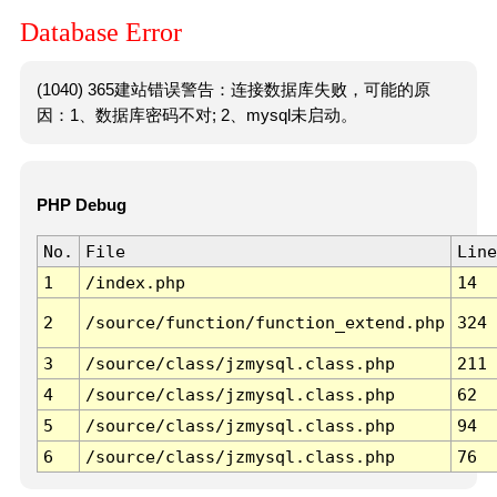
Database Error
(1040) 365建站错误警告：连接数据库失败，可能的原
因：1、数据库密码不对; 2、mysql未启动。
PHP Debug
No.
File
Line
1
/index.php
14
2
/source/function/function_extend.php
324
3
/source/class/jzmysql.class.php
211
4
/source/class/jzmysql.class.php
62
5
/source/class/jzmysql.class.php
94
6
/source/class/jzmysql.class.php
76