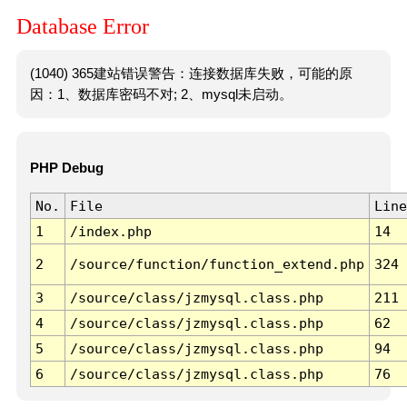
Database Error
(1040) 365建站错误警告：连接数据库失败，可能的原
因：1、数据库密码不对; 2、mysql未启动。
PHP Debug
No.
File
Line
1
/index.php
14
2
/source/function/function_extend.php
324
3
/source/class/jzmysql.class.php
211
4
/source/class/jzmysql.class.php
62
5
/source/class/jzmysql.class.php
94
6
/source/class/jzmysql.class.php
76