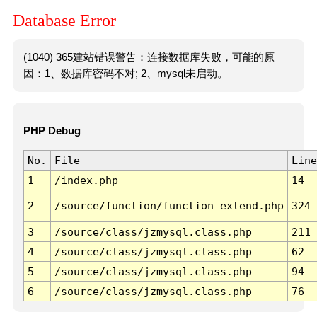
Database Error
(1040) 365建站错误警告：连接数据库失败，可能的原
因：1、数据库密码不对; 2、mysql未启动。
PHP Debug
No.
File
Line
1
/index.php
14
2
/source/function/function_extend.php
324
3
/source/class/jzmysql.class.php
211
4
/source/class/jzmysql.class.php
62
5
/source/class/jzmysql.class.php
94
6
/source/class/jzmysql.class.php
76