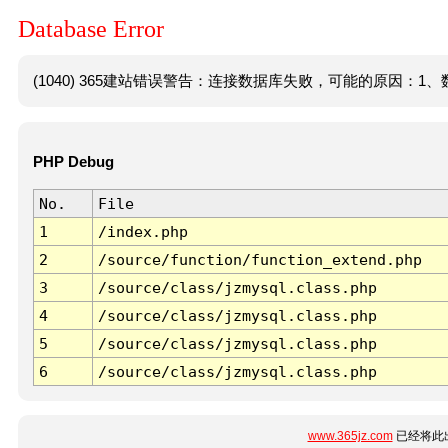
Database Error
(1040) 365建站错误警告：连接数据库失败，可能的原因：1、数
PHP Debug
No.
File
1
/index.php
2
/source/function/function_extend.php
3
/source/class/jzmysql.class.php
4
/source/class/jzmysql.class.php
5
/source/class/jzmysql.class.php
6
/source/class/jzmysql.class.php
www.365jz.com
已经将此